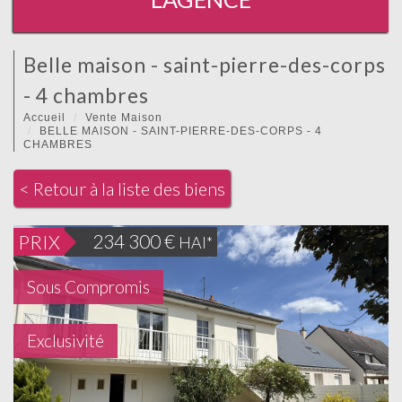
belle maison - saint-pierre-des-corps
- 4 chambres
Accueil
Vente Maison
BELLE MAISON - SAINT-PIERRE-DES-CORPS - 4
CHAMBRES
< Retour à la liste des biens
234 300
€
PRIX
HAI*
Sous Compromis
Exclusivité