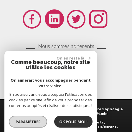
Nous sommes adhérents
On en reste là
Comme beaucoup, notre site
utilise les cookies
On aimerait vous accompagner pendant
votre visite.
En poursuivant, vous acceptez l'utilisation des
cookies par ce site, afin de vous proposer des
contenus adaptés et réaliser des statistiques !
© 2014 | Tous droits réservés | Traduction powered by Google
Plan du site
-
Mentions légales
-
Liens
-
Admin
PARAMÉTRER
OK POUR MOI !
Site internet compatible multi-supports,
un seul site adaptable à tous les types d'écrans.