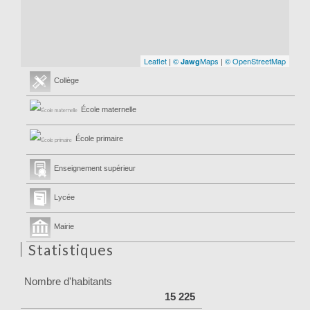
Leaflet
|
©
Maps
|
© OpenStreetMap
Jawg
Collège
École maternelle
École primaire
Enseignement supérieur
Lycée
Mairie
Statistiques
Nombre d'habitants
15 225