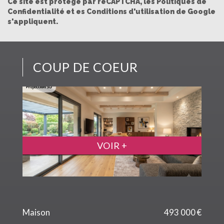
Ce site est protégé par reCAPTCHA, les
Politiques de
Confidentialité
et es
Conditions d'utilisation
de Google
s'appliquent.
COUP DE COEUR
VOIR +
Appartement
208 500 €