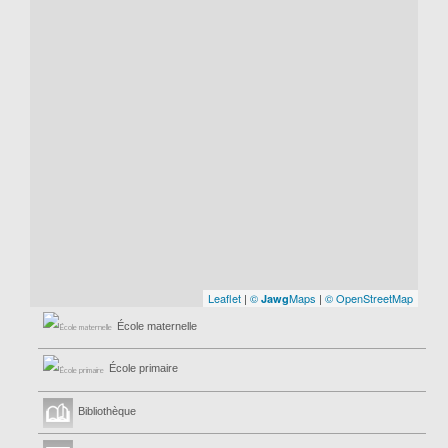
Leaflet
|
©
Maps
|
© OpenStreetMap
Jawg
École maternelle
École primaire
Bibliothèque