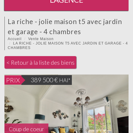
la riche - jolie maison t5 avec jardin
et garage - 4 chambres
Accueil
Vente Maison
LA RICHE - JOLIE MAISON T5 AVEC JARDIN ET GARAGE - 4
CHAMBRES
< Retour à la liste des biens
389 500
€
PRIX
HAI*
Coup de coeur