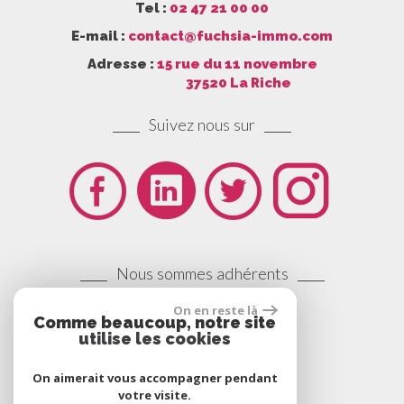
Tel :
02 47 21 00 00
E-mail :
contact@fuchsia-immo.com
Adresse :
15 rue du 11 novembre
37520 La Riche
Suivez nous sur
Nous sommes adhérents
On en reste là
Comme beaucoup, notre site
utilise les cookies
On aimerait vous accompagner pendant
votre visite.