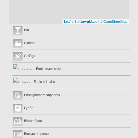
Leaflet
|
©
Maps
|
© OpenStreetMap
Jawg
Bar
Cinéma
Collège
École maternelle
École primaire
Enseignement supérieur
Lycée
Bibliothèque
Bureau de poste