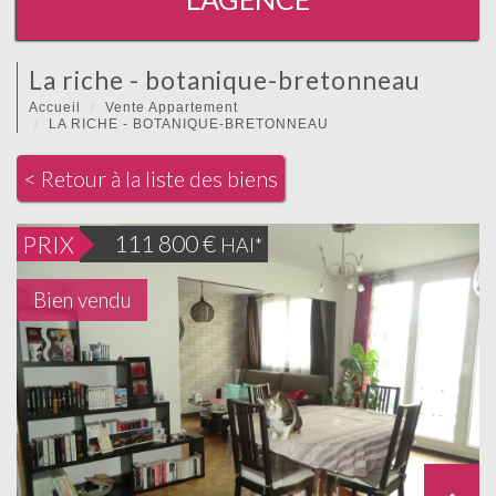
la riche - botanique-bretonneau
Accueil
Vente Appartement
LA RICHE - BOTANIQUE-BRETONNEAU
< Retour à la liste des biens
111 800
€
PRIX
HAI*
Bien vendu