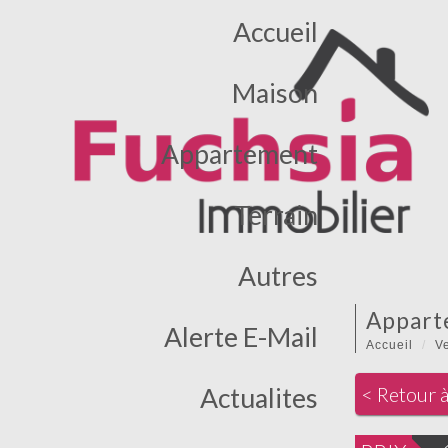
Accueil
Maison
Appartement
Terrain
Autres
appart
Alerte E-Mail
Accueil
V
Actualites
< Retour à 