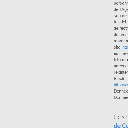
personn
de l'Ag
suppres
à la lo
de recti
de vos
moment 
site
htt
estimez
Inform
adress
l’exist
Bloct
https://
Donnée
Données
Ce si
de Co