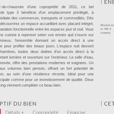
ÉN
z-de-chaussée d’une copropriété de 2011, ce bel
de type 3 bénéficie d’un emplacement privilégié, à
médiate des commerces, transports et commodités. Dès
 découvrirez un espace accueillant avec placard intégré,
Montant es
paration fonctionnelle entre les espaces jour et nuit. Vous
et 788 € .
compris).
ne cuisine à repenser selon vos envies quii s’ouvre sur
mineux, l’ensemble donnant un accès direct à une
ale pour profiter des beaux jours. L'espace nuit dessert
chambres, toutes deux dotées d’un accès direct à la
rtant lumière et ouverture sur l’extérieur. La salle d’eau,
ovée, offre des prestations modernes et soignées. Un
ux volumes bien pensés, offrant un fort potentiel de
ion, au sein d’une résidence récente. Idéal pour une
ncipale comme pour un investissement de qualité. Deux
king viennent compléter ce beau bien.
PTIF DU BIEN
CE
Détails +
Copropriété
Financier