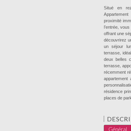
Situé en re
Appartement 
proximité im
l’entrée, vous
offrant une sé
découvrirez u
un séjour lu
terrasse, idé
deux belles 
terrasse, appo
récemment rén
appartement a
personnalisat
résidence pri
places de par
DESCRI
Général