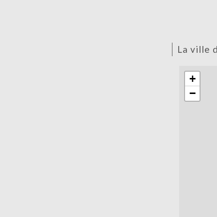
la ville
+
−