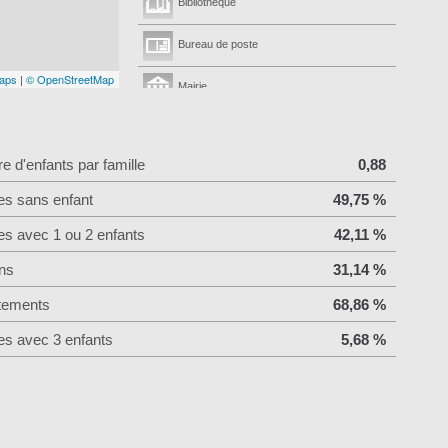
Bibliothèque
Bureau de poste
aps
|
© OpenStreetMap
Mairie
 d'enfants par famille
0,88
es sans enfant
49,75 %
es avec 1 ou 2 enfants
42,11 %
ns
31,14 %
tements
68,86 %
es avec 3 enfants
5,68 %