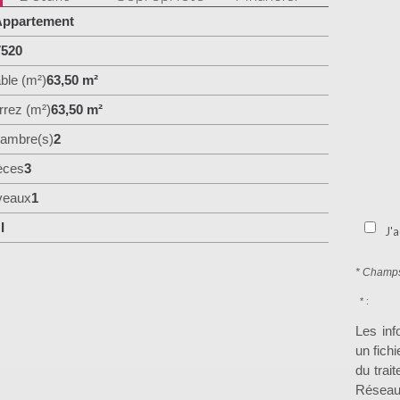
ppartement
7520
ble (m²)
63,50 m²
rrez (m²)
63,50 m²
ambre(s)
2
èces
3
veaux
1
I
J'a
* Champs
* :
Les inf
un fich
du trai
Réseau