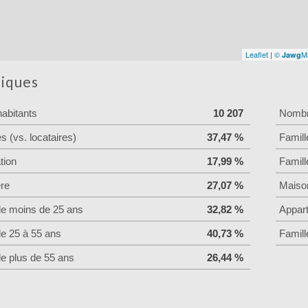
Leaflet
|
©
M
Jawg
tiques
abitants
10 207
Nombre
es (vs. locataires)
37,47 %
Famill
tion
17,99 %
Famill
ère
27,07 %
Maiso
de moins de 25 ans
32,82 %
Appar
de 25 à 55 ans
40,73 %
Famill
de plus de 55 ans
26,44 %