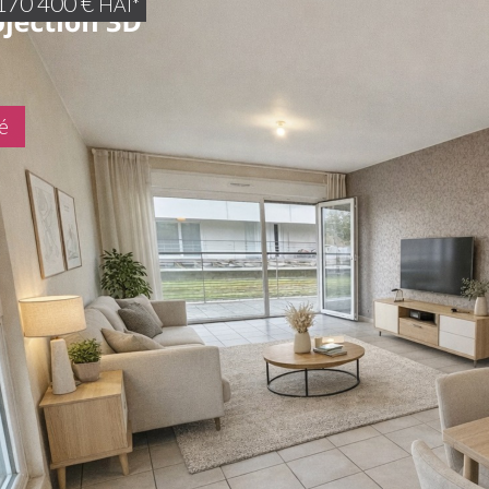
170 400
€
HAI*
é