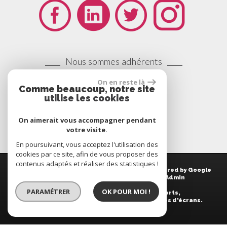
Nous sommes adhérents
On en reste là
Comme beaucoup, notre site
utilise les cookies
On aimerait vous accompagner pendant
votre visite.
En poursuivant, vous acceptez l'utilisation des
cookies par ce site, afin de vous proposer des
contenus adaptés et réaliser des statistiques !
© 2014 | Tous droits réservés | Traduction powered by Google
Plan du site
-
Mentions légales
-
Liens
-
Admin
PARAMÉTRER
OK POUR MOI !
Site internet compatible multi-supports,
un seul site adaptable à tous les types d'écrans.