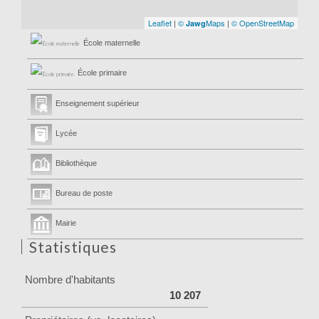
Leaflet
|
©
Maps
|
© OpenStreetMap
Jawg
École maternelle
École primaire
Enseignement supérieur
Lycée
Bibliothèque
Bureau de poste
Mairie
Statistiques
Nombre d'habitants
10 207