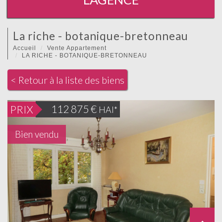
la riche - botanique-bretonneau
Accueil
Vente Appartement
LA RICHE - BOTANIQUE-BRETONNEAU
< Retour à la liste des biens
112 875
€
PRIX
HAI*
Bien vendu