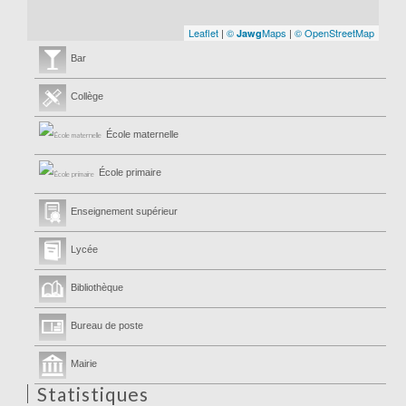
Leaflet
|
©
Maps
|
© OpenStreetMap
Jawg
Bar
Collège
École maternelle
École primaire
Enseignement supérieur
Lycée
Bibliothèque
Bureau de poste
Mairie
Statistiques