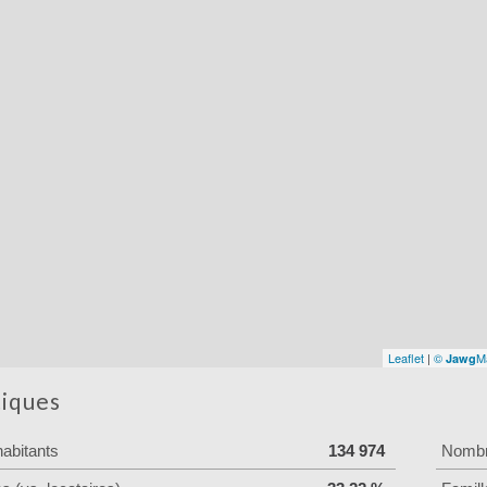
Leaflet
|
©
M
Jawg
tiques
abitants
134 974
Nombre