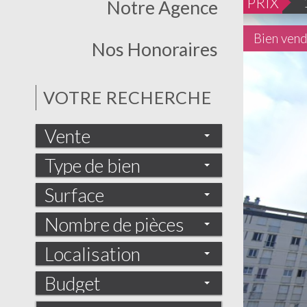
PRIX
Notre Agence
Bien ven
Nos Honoraires
VOTRE RECHERCHE
Vente
Type de bien
Surface
Nombre de pièces
Localisation
Budget