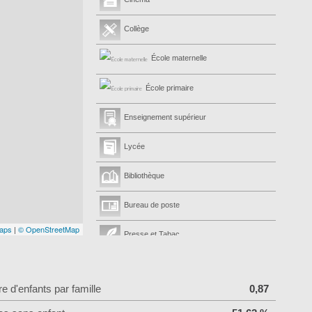
Collège
École maternelle
École primaire
Enseignement supérieur
Lycée
Bibliothèque
Bureau de poste
aps
|
© OpenStreetMap
Presse et Tabac
 d'enfants par famille
0,87