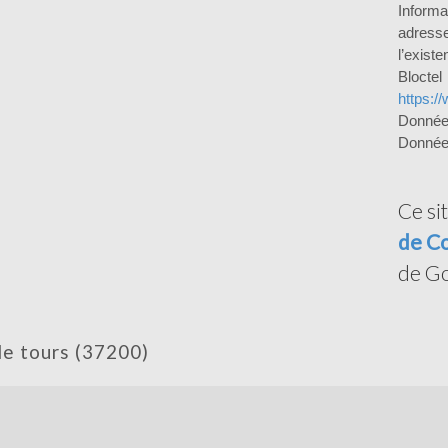
Inform
adress
l’exist
Bloct
https://
Donnée
Données
Ce si
de Co
de Go
 de tours (37200)