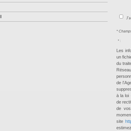
I
J'a
* Champs
* :
Les inf
un fich
du trai
Réseau
personn
de l'Ag
suppres
à la lo
de recti
de vos
moment 
site
htt
estimez