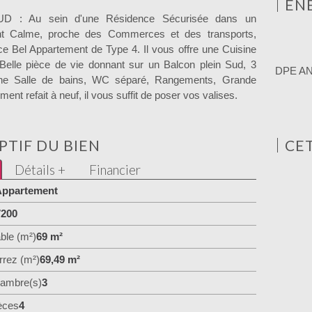
ÉN
 : Au sein d'une Résidence Sécurisée dans un
t Calme, proche des Commerces et des transports,
 ce Bel Appartement de Type 4. Il vous offre une Cuisine
Belle pièce de vie donnant sur un Balcon plein Sud, 3
DPE A
ne Salle de bains, WC séparé, Rangements, Grande
ent refait à neuf, il vous suffit de poser vos valises.
PTIF DU BIEN
CE
Détails +
Financier
ppartement
7200
ble (m²)
69 m²
rrez (m²)
69,49 m²
ambre(s)
3
èces
4