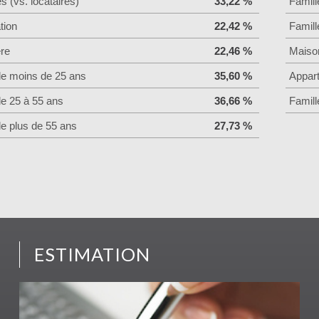
es (vs. locataires)
33,22 %
Famill
tion
22,42 %
Famill
ère
22,46 %
Maiso
de moins de 25 ans
35,60 %
Appar
de 25 à 55 ans
36,66 %
Famill
de plus de 55 ans
27,73 %
ESTIMATION