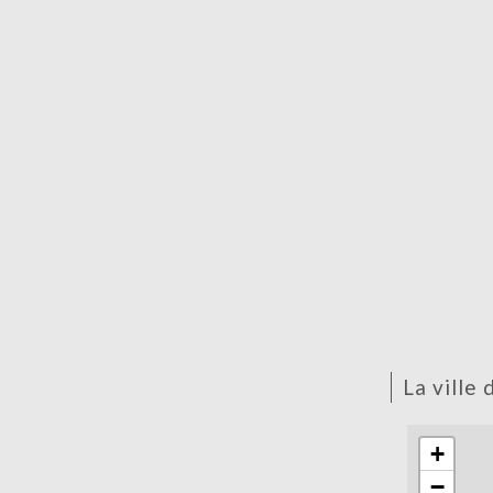
la ville
+
−