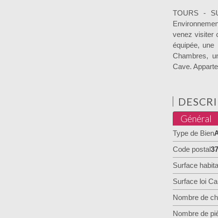
TOURS - SUD
Environnemen
venez visiter
équipée, une 
Chambres, u
Cave. Appartem
DESCRI
Général
Type de Bien
A
Code postal
3
Surface habita
Surface loi Ca
Nombre de ch
Nombre de pi