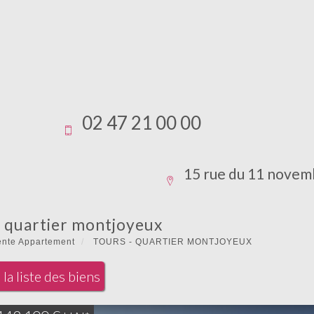
02 47 21 00 00
15 rue du 11 novem
 - quartier montjoyeux
ente Appartement
TOURS - QUARTIER MONTJOYEUX
la liste des biens