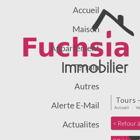
Accueil
Maison
Appartement
Terrain
Autres
tours
Alerte E-Mail
Accueil
V
Actualites
< Retour à 