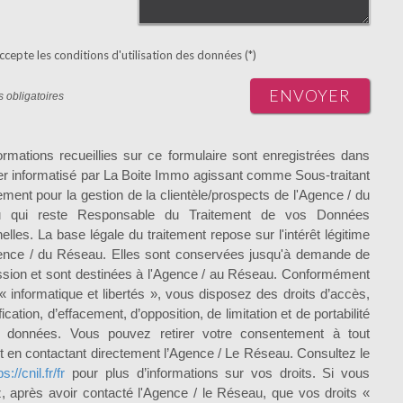
ccepte les conditions d'utilisation des données (*)
ENVOYER
 obligatoires
ormations recueillies sur ce formulaire sont enregistrées dans
ier informatisé par La Boite Immo agissant comme Sous-traitant
tement pour la gestion de la clientèle/prospects de l'Agence / du
 qui reste Responsable du Traitement de vos Données
elles. La base légale du traitement repose sur l'intérêt légitime
ence / du Réseau. Elles sont conservées jusqu'à demande de
sion et sont destinées à l'Agence / au Réseau. Conformément
i « informatique et libertés », vous disposez des droits d’accès,
fication, d’effacement, d’opposition, de limitation et de portabilité
 données. Vous pouvez retirer votre consentement à tout
en contactant directement l’Agence / Le Réseau. Consultez le
ps://cnil.fr/fr
pour plus d’informations sur vos droits. Si vous
, après avoir contacté l'Agence / le Réseau, que vos droits «