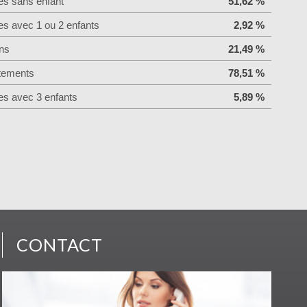
es sans enfant
51,62 %
es avec 1 ou 2 enfants
2,92 %
ns
21,49 %
tements
78,51 %
es avec 3 enfants
5,89 %
CONTACT