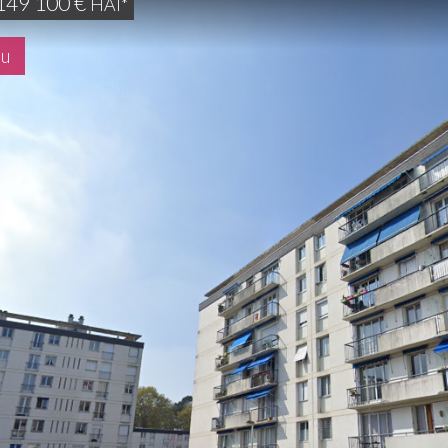
149 100
€
HAI*
du