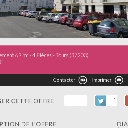
ement 69 m² - 4 Pièces - Tours (37200)
5
Contacter
Imprimer
+1
ER CETTE OFFRE
PTION DE L'OFFRE
DI