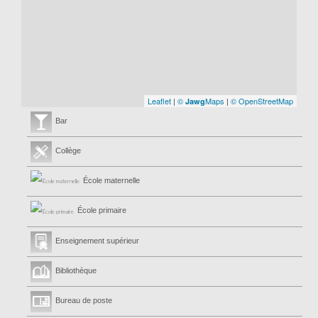
Leaflet
|
©
Maps
|
© OpenStreetMap
Jawg
Bar
Collège
École maternelle
École primaire
Enseignement supérieur
Bibliothèque
Bureau de poste