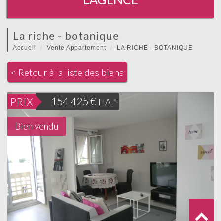
la riche - botanique
Accueil
Vente Appartement
LA RICHE - BOTANIQUE
< Retour à la liste des biens
154 425
€
PRIX
HAI*
Bien vendu