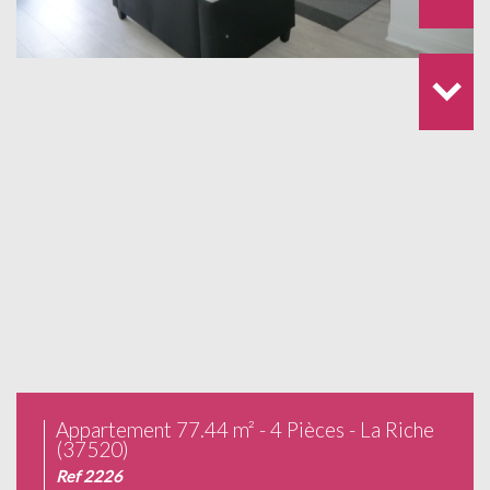
Appartement 77.44 m² - 4 Pièces - La Riche
(37520)
Ref 2226