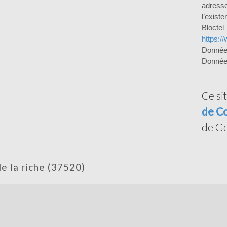
adress
l’exist
Bloct
https://
Donnée
Données
Ce si
de Co
de Go
 de la riche (37520)