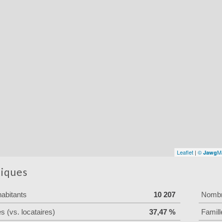
Leaflet
|
©
M
Jawg
tiques
abitants
10 207
Nombre
es (vs. locataires)
37,47 %
Famill