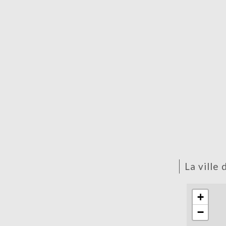
la ville
+
−