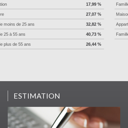
tion
17,99 %
Famill
ère
27,07 %
Maiso
de moins de 25 ans
32,82 %
Appar
de 25 à 55 ans
40,73 %
Famill
de plus de 55 ans
26,44 %
ESTIMATION