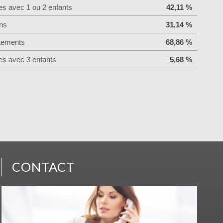
es avec 1 ou 2 enfants
42,11 %
ns
31,14 %
tements
68,86 %
es avec 3 enfants
5,68 %
CONTACT