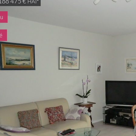
188 475
€
HAI*
du
é