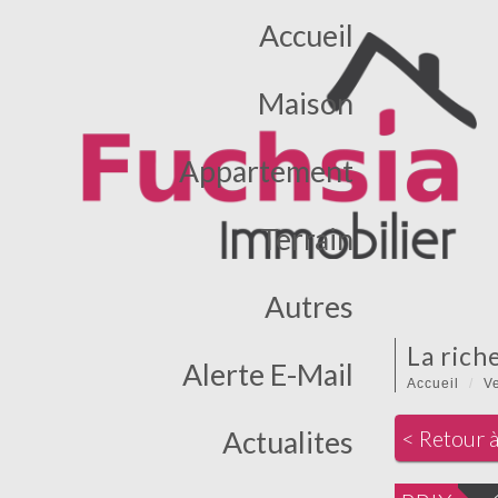
Accueil
Maison
Appartement
Terrain
Autres
la rich
Alerte E-Mail
Accueil
V
Actualites
< Retour à 