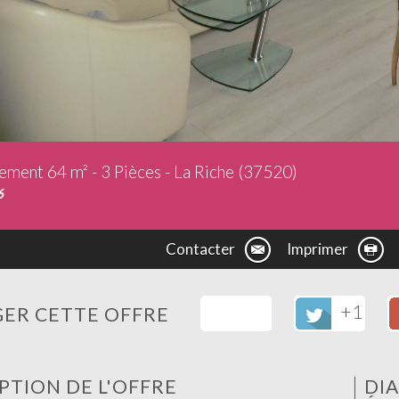
ement 64 m² - 3 Pièces - La Riche (37520)
6
Contacter
Imprimer
+1
ER CETTE OFFRE
PTION DE L'OFFRE
DI