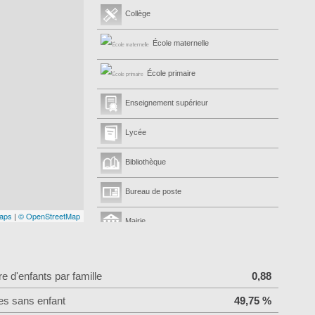
Collège
École maternelle
École primaire
Enseignement supérieur
Lycée
Bibliothèque
Bureau de poste
aps
|
© OpenStreetMap
Mairie
Presse et Tabac
 d'enfants par famille
0,88
es sans enfant
49,75 %