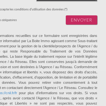
ccepte les conditions d'utilisation des données (*)
ENVOYER
 obligatoires
ormations recueillies sur ce formulaire sont enregistrées dans
ier informatisé par La Boite Immo agissant comme Sous-traitant
tement pour la gestion de la clientèle/prospects de l'Agence / du
 qui reste Responsable du Traitement de vos Données
elles. La base légale du traitement repose sur l'intérêt légitime
ence / du Réseau. Elles sont conservées jusqu'à demande de
sion et sont destinées à l'Agence / au Réseau. Conformément
i « informatique et libertés », vous disposez des droits d’accès,
fication, d’effacement, d’opposition, de limitation et de portabilité
 données. Vous pouvez retirer votre consentement à tout
en contactant directement l’Agence / Le Réseau. Consultez le
ps://cnil.fr/fr
pour plus d’informations sur vos droits. Si vous
, après avoir contacté l'Agence / le Réseau, que vos droits «
atique et Libertés » ne sont pas respectés, vous pouvez