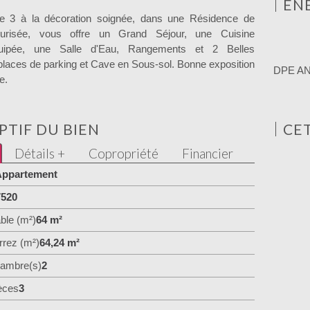
ÉN
 3 à la décoration soignée, dans une Résidence de
curisée, vous offre un Grand Séjour, une Cuisine
uipée, une Salle d'Eau, Rangements et 2 Belles
laces de parking et Cave en Sous-sol. Bonne exposition
DPE A
e.
PTIF DU BIEN
CE
Détails +
Copropriété
Financier
ppartement
7520
ble (m²)
64 m²
rrez (m²)
64,24 m²
ambre(s)
2
èces
3