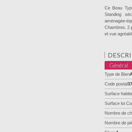
Ce Beau Type
Standing sé
aménagée-éq
Chambres. 2 p
et vue agréabl
DESCRI
Général
Type de Bien
A
Code postal
3
Surface habita
Surface loi Ca
Nombre de ch
Nombre de pi