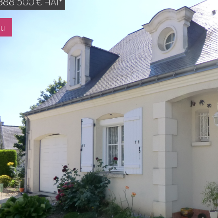
388 500
€
HAI*
du