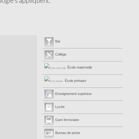
ogle s'appliquent.
Bar
Collège
École maternelle
École primaire
Enseignement supérieur
Lycée
Gare ferroviaire
Bureau de poste