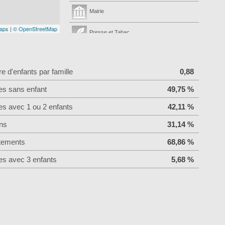
Mairie
aps
|
© OpenStreetMap
Presse et Tabac
 d'enfants par famille
0,88
es sans enfant
49,75 %
es avec 1 ou 2 enfants
42,11 %
ns
31,14 %
tements
68,86 %
es avec 3 enfants
5,68 %