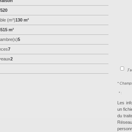
aison
7520
ble (m²)
130 m²
n
515 m²
ambre(s)
5
èces
7
veaux
2
J'a
* Champs
* :
Les inf
un fich
du trai
Réseau
personn