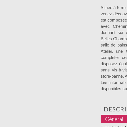
Située à 5 mi
venez découvr
est composée 
avec Chemin
donnant sur 
Belles Chambr
salle de bain
Atelier, une
compléter ce
disposez égal
sans vis-à-vi
store-banne. A 
Les informati
disponibles su
DESCRI
Général