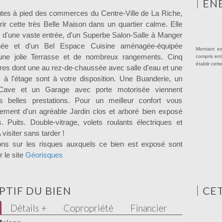
ÉN
utes à pied des commerces du Centre-Ville de La Riche,
ir cette très Belle Maison dans un quartier calme. Elle
d'une vaste entrée, d'un Superbe Salon-Salle à Manger
ée et d'un Bel Espace Cuisine aménagée-équipée
Montant es
une jolie Terrasse et de nombreux rangements. Cinq
compris ent
établir cett
es dont une au rez-de-chaussée avec salle d'eau et une
s à l'étage sont à votre disposition. Une Buanderie, un
 Cave et un Garage avec porte motorisée viennent
s belles prestations. Pour un meilleur confort vous
ement d'un agréable Jardin clos et arboré bien exposé
s. Puits. Double-vitrage, volets roulants électriques et
visiter sans tarder !
ons sur les risques auxquels ce bien est exposé sont
r le site
Géorisques
PTIF DU BIEN
CE
Détails +
Copropriété
Financier