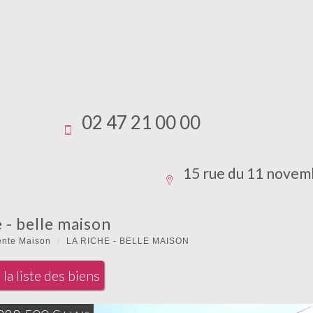
02 47 21 00 00
15 rue du 11 novem
e - belle maison
ente Maison
LA RICHE - BELLE MAISON
la liste des biens