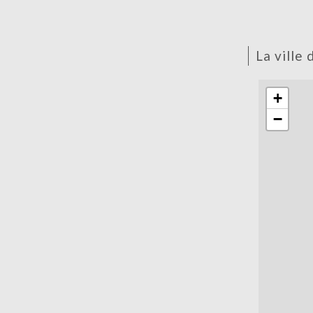
la ville
+
−