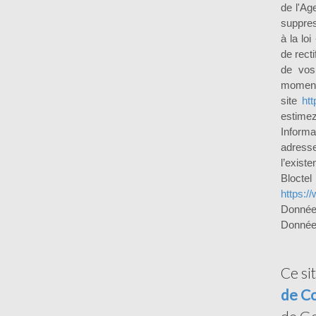
de l'Ag
suppres
à la lo
de recti
de vos
moment 
site
htt
estimez
Inform
adress
l’exist
Bloct
https://
Donnée
Données
Ce si
de Co