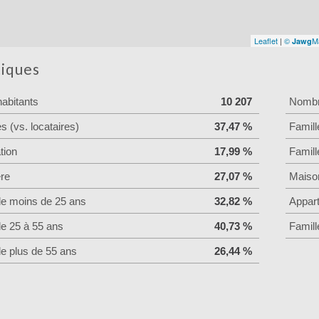
Leaflet
|
©
M
Jawg
tiques
abitants
10 207
Nombre
es (vs. locataires)
37,47 %
Famill
tion
17,99 %
Famill
ère
27,07 %
Maiso
de moins de 25 ans
32,82 %
Appar
de 25 à 55 ans
40,73 %
Famill
de plus de 55 ans
26,44 %