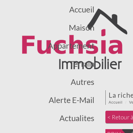
Accueil
Maison
Appartement
Terrain
Autres
la rich
Alerte E-Mail
Accueil
V
Actualites
< Retour à 